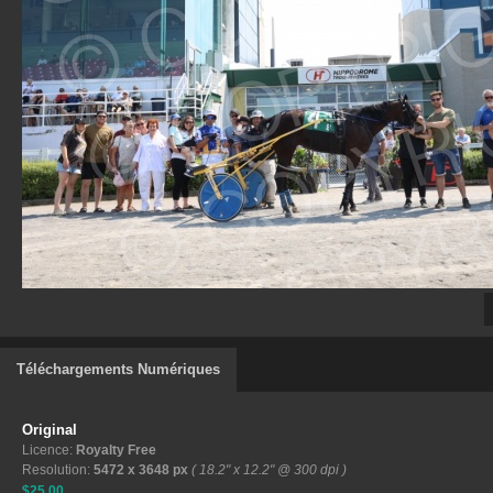
Téléchargements Numériques
Original
Licence:
Royalty Free
Resolution:
5472 x 3648 px
( 18.2" x 12.2" @ 300 dpi )
$25.00